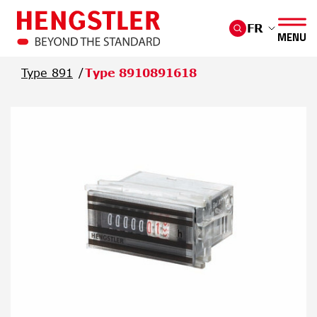
Passer au contenu principal
FR
MENU
Type 891
Type 8910891618