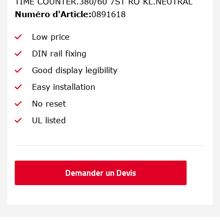
TIME COUNTER.380/60 7ST RO KL.NEUTRAL
Numéro d'Article
:
0891618
Low price
DIN rail fixing
Good display legibility
Easy installation
No reset
UL listed
Demander un Devis