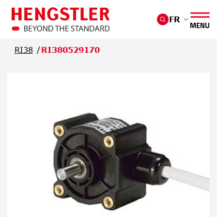
Passer au contenu principal
FR
MENU
RI38
RI380529170