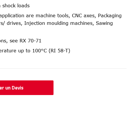
h shock loads
f application are machine tools, CNC axes, Packaging
s/ drives, Injection moulding machines, Sawing
ions, see RX 70-71
rature up to 100°C (RI 58-T)
r un Devis