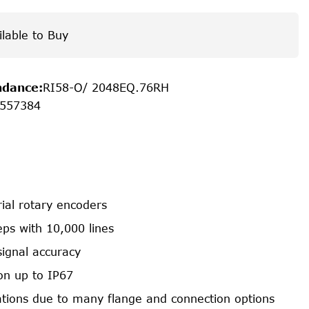
ilable to Buy
ndance
:
RI58-O/ 2048EQ.76RH
557384
rial rotary encoders
ps with 10,000 lines
signal accuracy
on up to IP67
cations due to many flange and connection options