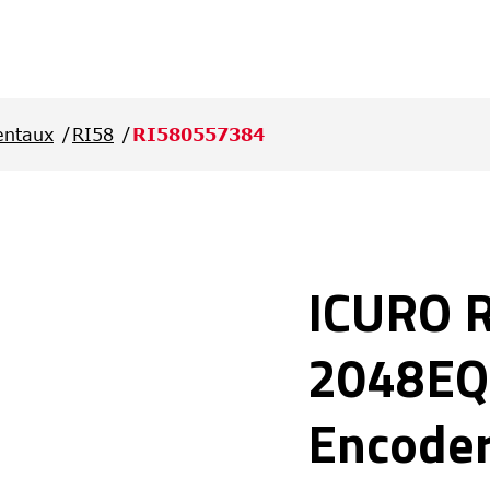
entaux
RI58
RI580557384
ICURO 
2048EQ
Encode