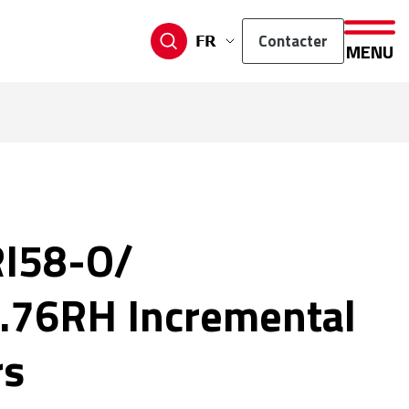
Contacter
FR
MENU
RI58-O/
.76RH Incremental
rs