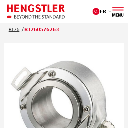
Passer au contenu principal
FR
MENU
RI76
RI760576263