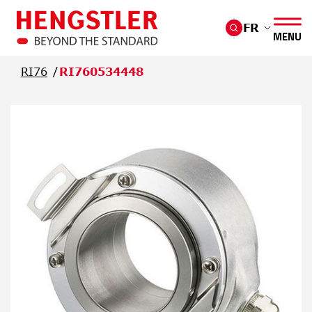
Passer au contenu principal
FR
MENU
RI76
RI760534448